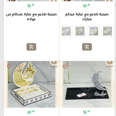
₪
₪
55
50
صينية تقديم مع عبارة عيدكم
صينية تقديم مع عبارة عساكم من
مبارك
عواده
add_shopping_cart
add_shopping_cart
favorite_border
favorite_border
₪
₪
40
55