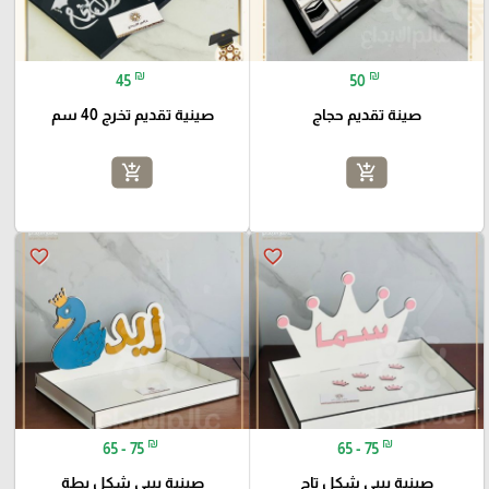
₪
₪
45
50
صينة تقديم حجاج
صينية تقديم تخرج 40 سم
add_shopping_cart
add_shopping_cart
favorite_border
favorite_border
₪
₪
65 - 75
65 - 75
صينية بيبي شكل تاج
صينية بيبي شكل بطة