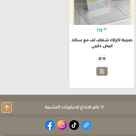
₪
110
صينية اكرلك شفاف لف مع ستاند
ابيض حليبي
35*25
add_shopping_cart
arrow_upward
© عالم الابداع للديكورات الخشبية