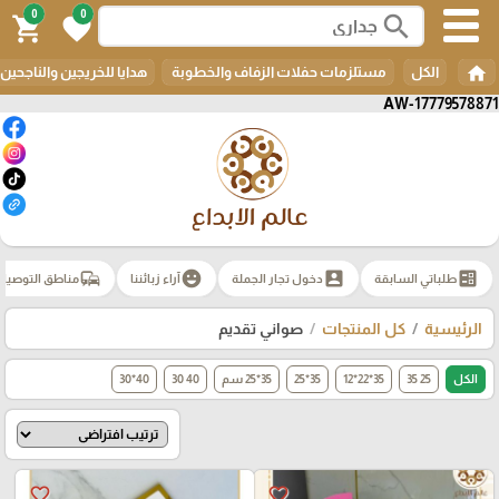
0
0
search
shopping_cart
favorite
home
الكل
مستلزمات حفلات الزفاف والخطوبة
هدايا للخريجين والناجحين
AW-17779578871
commute
emoji_emotions
account_box
ballot
طلباتي السابقة
دخول تجار الجملة
آراء زبائننا
مناطق التوصيل
الرئيسية
كل المنتجات
صواني تقديم
الكل
25 35
35*22*12
35*25
35*25 سم
40 30
40*30
favorite_border
favorite_border