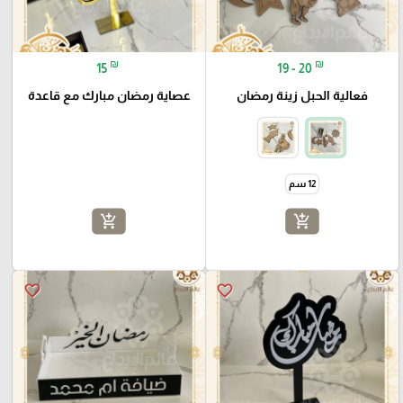
₪
₪
15
19 - 20
فعالية الحبل زينة رمضان
عصاية رمضان مبارك مع قاعدة
12 سم
add_shopping_cart
add_shopping_cart
favorite_border
favorite_border