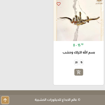
favorite_border
₪
8 - 15
بسم الله اكرلك وخشب
20
15
add_shopping_cart
arrow_upward
© عالم الابداع للديكورات الخشبية