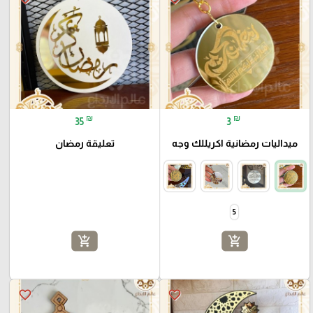
₪
₪
35
3
ميداليات رمضانية اكريللك وجه
تعليقة رمضان
5
add_shopping_cart
add_shopping_cart
favorite_border
favorite_border