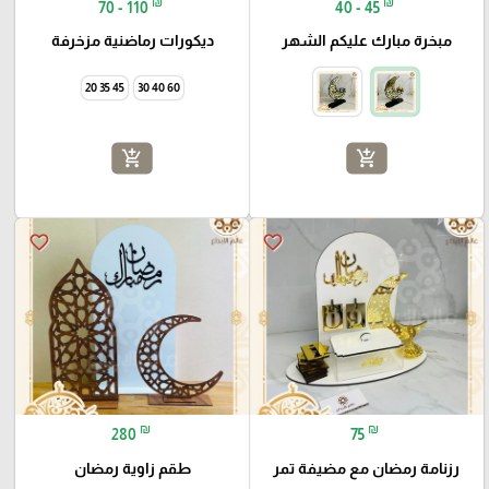
₪
₪
70 - 110
40 - 45
مبخرة مبارك عليكم الشهر
ديكورات رماضنية مزخرفة
45 35 20
60 40 30
add_shopping_cart
add_shopping_cart
favorite_border
favorite_border
₪
₪
280
75
رزنامة رمضان مع مضيفة تمر
طقم زاوية رمضان