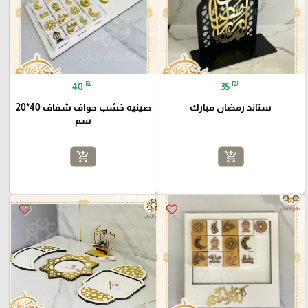
₪
₪
40
35
ستاند رمضان مبارك
صينيه خشب حواف شفاف 40*20
سم
add_shopping_cart
add_shopping_cart
favorite_border
favorite_border