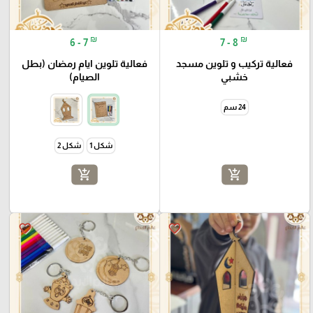
₪
₪
6 - 7
7 - 8
فعالية تركيب و تلوين مسجد
فعالية تلوين ايام رمضان (بطل
خشبي
الصيام)
24 سم
شكل 1
شكل 2
add_shopping_cart
add_shopping_cart
favorite_border
favorite_border