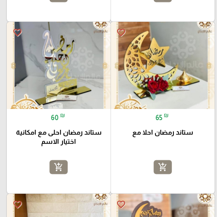
favorite_border
favorite_border
₪
₪
60
65
ستاند رمضان احلا مع
ستاند رمضان احلى مع امكانية
اختيار الاسم
add_shopping_cart
add_shopping_cart
favorite_border
favorite_border