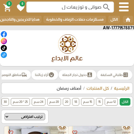
0
0
search
shopping_cart
favorite
home
الكل
مستلزمات حفلات الزفاف والخطوبة
هدايا للخريجين والناجحين
AW-17779578871
commute
emoji_emotions
account_box
ballot
طلباتي السابقة
دخول تجار الجملة
آراء زبائننا
مناطق التوصيل
الرئيسية
كل المنتجات
أصناف رمضان
الكل
12 سم
15
15 سم
18
20
20 سم
24 سم
25 * 20 سم
30
favorite_border
favorite_border