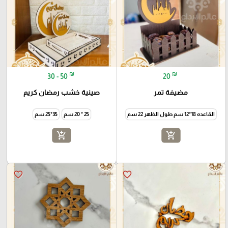
₪
₪
30 - 50
20
مضيفة تمر
صينية خشب رمضان كريم
القاعده 18*12 سم طول الظهر 22 سم
25 * 20 سم
35*25 سم
add_shopping_cart
add_shopping_cart
favorite_border
favorite_border