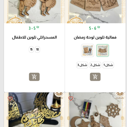
₪
₪
3 - 5
5 - 6
فعالية تلوين لوحة رمضان
المسحراتلي تلوين للاطفال
15
18
شكل 1
شكل 2
شكل 3
add_shopping_cart
add_shopping_cart
favorite_border
favorite_border