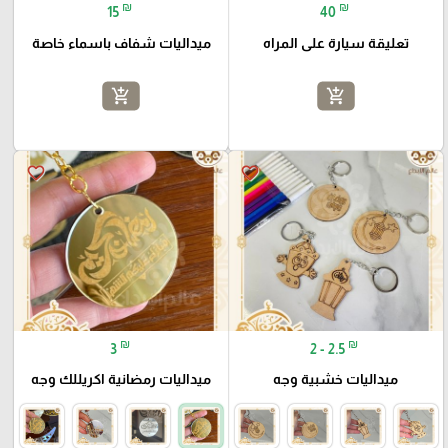
₪
₪
15
40
تعليقة سيارة على المراه
ميداليات شفاف باسماء خاصة
add_shopping_cart
add_shopping_cart
favorite_border
favorite_border
₪
₪
3
2 - 2.5
ميداليات خشبية وجه
ميداليات رمضانية اكريللك وجه