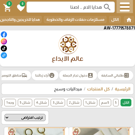
0
0
search
shopping_cart
favorite
home
الكل
مستلزمات حفلات الزفاف والخطوبة
هدايا للخريجين والناجحين
AW-17779578871
commute
emoji_emotions
account_box
ballot
طلباتي السابقة
دخول تجار الجملة
آراء زبائننا
مناطق التوصيل
الرئيسية
كل المنتجات
ميداليات وسبح
الكل
5
5 سم
شكل 1
شكل 2
شكل 3
شكل 4
شكل 5
وجه 1
و
favorite_border
favorite_border