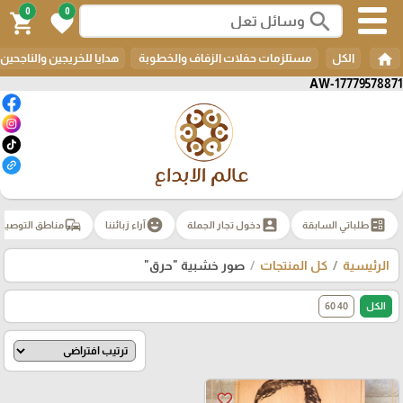
0
0
search
shopping_cart
favorite
home
الكل
مستلزمات حفلات الزفاف والخطوبة
هدايا للخريجين والناجحين
AW-17779578871
commute
emoji_emotions
account_box
ballot
طلباتي السابقة
دخول تجار الجملة
آراء زبائننا
مناطق التوصيل
الرئيسية
كل المنتجات
صور خشبية "حرق"
الكل
40 60
favorite_border