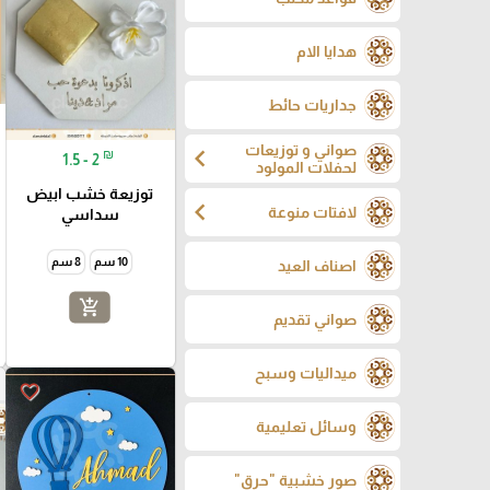
هدايا الام
جداريات حائط
صواني و توزيعات
chevron_left
₪
1.5 - 2
لحفلات المولود
توزيعة خشب ابيض
chevron_left
لافتات منوعة
سداسي
10 سم
8 سم
اصناف العيد
add_shopping_cart
صواني تقديم
ميداليات وسبح
favorite_border
وسائل تعليمية
صور خشبية "حرق"