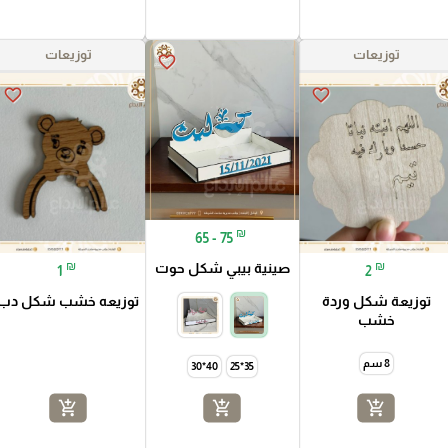
توزيعات
توزيعات
favorite_border
favorite_border
favorite_border
₪
65 - 75
₪
₪
صينية بيبي شكل حوت
1
2
توزيعة شكل وردة
توزيعه خشب شكل دب
خشب
8 سم
40*30
35*25
add_shopping_cart
add_shopping_cart
add_shopping_cart