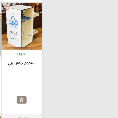
favorite_border
₪
185
صندوق جهاز بيبي
add_shopping_cart