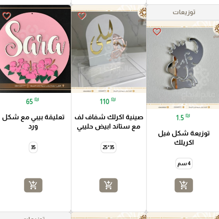
توزيعات
favorite_border
favorite_border
favorite_border
₪
₪
65
110
₪
صينية اكرلك شفاف لف
تعليقة بيبي مع شكل
1.5
مع ستاند ابيض حليبي
ورد
توزيعة شكل فيل
اكريلك
35
35*25
4 سم
add_shopping_cart
add_shopping_cart
add_shopping_cart