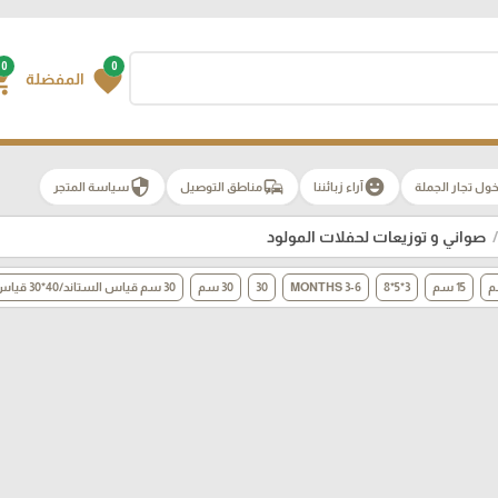
0
0
g_cart
favorite
المفضلة
security
commute
emoji_emotions
ول تجار الجملة
آراء زبائننا
مناطق التوصيل
سياسة المتجر
صواني و توزيعات لحفلات المولود
15 سم
3*5*8
3-6 MONTHS
30
30 سم
30 سم قياس الستاند/40*30 قياس الصينية