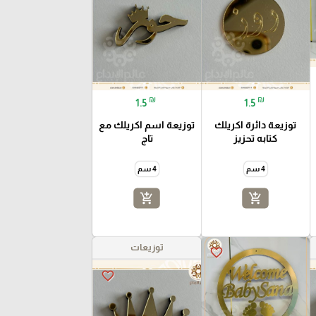
₪
₪
1.5
1.5
توزيعة دائرة اكريلك
توزيعة اسم اكريلك مع
كتابه تحزيز
تاج
4 سم
4 سم
add_shopping_cart
add_shopping_cart
توزيعات
favorite_border
favorite_border