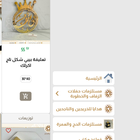
₪
55
تعليقة بيبي شكل تاج
اكرلك
الرئيسية
40*30
مستلزمات حفلات
chevron_left
add_shopping_cart
الزفاف والخطوبة
هدايا للخريجين والناجحين
توزيعات
مستلزمات الحج والعمرة
favorite_border
قواعد مكتب