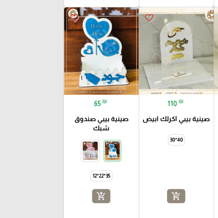
favorite_border
favorite_border
₪
₪
65
110
صينية بيبي اكرلك ابيض
صينية بيبي صندوق
شبك
40*30
35*22*12
add_shopping_cart
add_shopping_cart