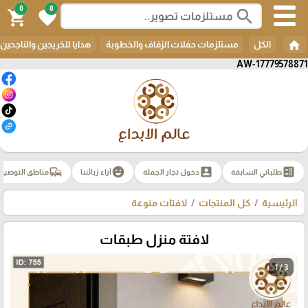
0
0
search
shopping_cart
favorite
home
الكل
مستلزمات حفلات الزفاف والخطوبة
هدايا للخريجين والناجحين
AW-17779578871
commute
emoji_emotions
account_box
ballot
طلباتي السابقة
دخول تجار الجملة
آراء زبائننا
مناطق التوصيل
الرئيسية
كل المنتجات
لافتات منوعة
لافتة منزل طبقات
1 / 3