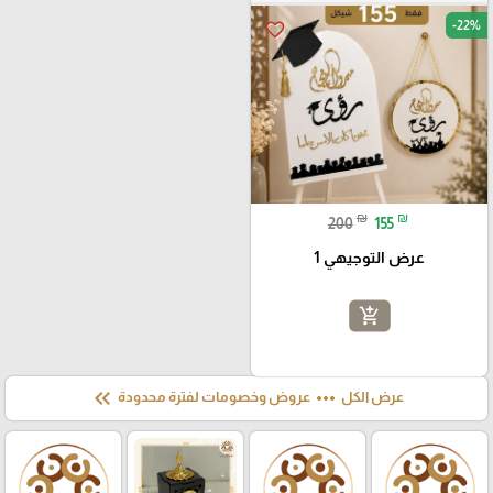
-22%
favorite_border
₪
₪
200
155
عرض التوجيهي 1
add_shopping_cart
keyboard_double_arrow_left
more_horiz
عرض الكل
عروض وخصومات لفترة محدودة