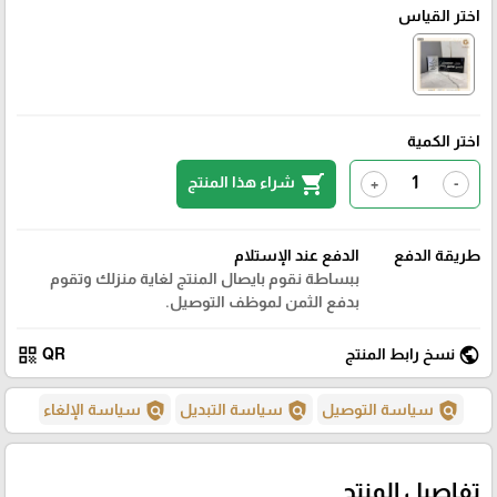
اختر القياس
اختر الكمية
shopping_cart
شراء هذا المنتج
+
-
طريقة الدفع
الدفع عند الإستلام
ببساطة نقوم بايصال المنتج لغاية منزلك وتقوم
بدفع الثمن لموظف التوصيل.
qr_code
public
نسخ رابط المنتج
QR
policy
policy
policy
سياسة التوصيل
سياسة التبديل
سياسة الإلغاء
تفاصيل المنتج