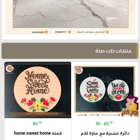
منتجات ذات صلة
favorite_border
favorite_border
₪
₪
60
50 - 60
دائرة خشبية مع عبارة للام
لافته home sweet home