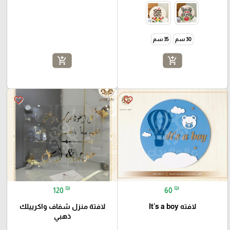
30 سم
35 سم
add_shopping_cart
add_shopping_cart
favorite_border
favorite_border
₪
₪
120
60
لافته It's a boy
لافتة منزل شفاف واكرييلك
ذهبي