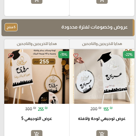
عروض وخصومات لفترة محدودة
5 منتج
هدايا للخريجين والناجحين
هدايا للخريجين والناجحين
-15%
-22%
favorite_border
favorite_border
₪
₪
₪
₪
300
255
200
155
عرض توجيهي لوحة ولافته
عرض التوجيهي 5
add_shopping_cart
add_shopping_cart