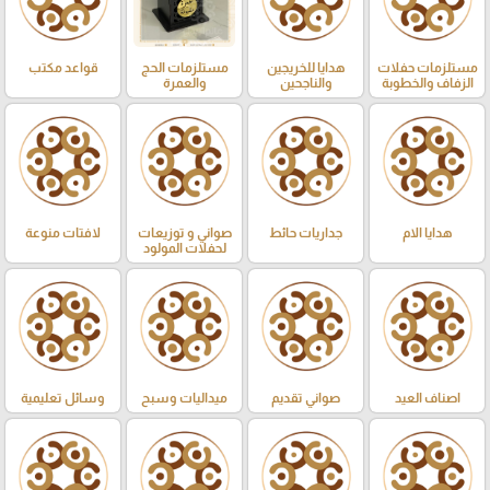
مستلزمات حفلات
هدايا للخريجين
مستلزمات الحج
قواعد مكتب
الزفاف والخطوبة
والناجحين
والعمرة
هدايا الام
جداريات حائط
صواني و توزيعات
لافتات منوعة
لحفلات المولود
اصناف العيد
صواني تقديم
ميداليات وسبح
وسائل تعليمية