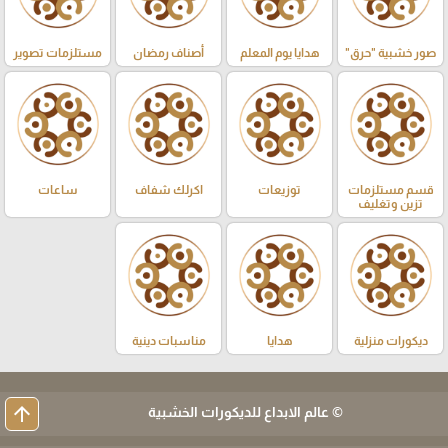
صور خشبية "حرق"
هدايا يوم المعلم
أصناف رمضان
مستلزمات تصوير
قسم مستلزمات
توزيعات
اكرلك شفاف
ساعات
تزين وتغليف
ديكورات منزلية
هدايا
مناسبات دينية
arrow_upward
© عالم الابداع للديكورات الخشبية